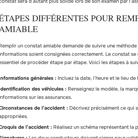
constat sera d’autant plus solide lors de son examen par l’as
ÉTAPES DIFFÉRENTES POUR REMP
AMIABLE
Remplir un constat amiable demande de suivre une méthode s
informations soient consignées correctement. Le constat se di
essentiel de procéder étape par étape. Voici les étapes à suiv
Informations générales :
Incluez la date, l’heure et le lieu de 
Identification des véhicules :
Renseignez le modèle, la marqu
informations sur les assurances.
Circonstances de l’accident :
Décrivez précisément ce qui s
appropriées.
Croquis de l’accident :
Réalisez un schéma représentant la po
Signatures :
Les deux conducteurs doivent signer pour valide