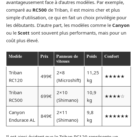
avantageusement face à d’autres modèles. Par exemple,
comparé au
RC500
de Triban, il est moins cher et plus
simple d’utilisation, ce qui en fait un choix privilégie pour
les débutants. D’autre part, les modèles comme le
Canyon
ou le
Scott
sont souvent plus performants, mais pour un
coût plus élevé.
Modèle
Prix
Panneau de
Poids
Confort
vitesses
Triban
2×8
11,25
499€
★★★★★
RC120
(Microshift)
kg
Triban
2×10
10,9
699€
★★★★☆
RC500
(Shimano)
kg
Canyon
2×11
9,8
849€
★★★★★★
Endurace AL
(Shimano)
kg
Il est ainsi évident que le Triban RC120 représente un